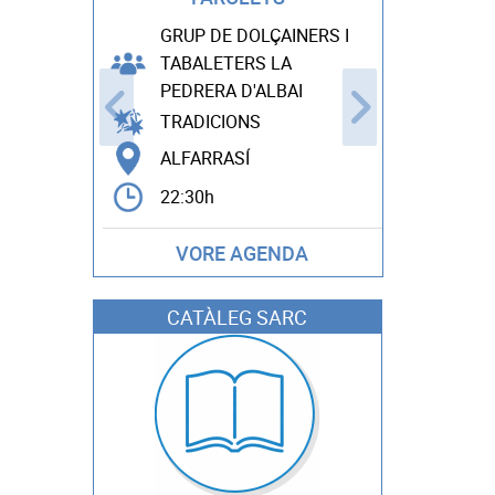
GRUP DE DOLÇAINERS I
Mª CA
TABALETERS LA
CANDE
PEDRERA D'ALBAI
TALLE
TRADICIONS
BICOR
ALFARRASÍ
11:00h
22:30h
VORE AGENDA
CATÀLEG SARC