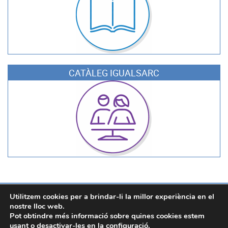
CATÀLEG IGUALSARC
SARC, Servei d'Assistència i Recursos Culturals. Àrea de Cultura.
Utilitzem cookies per a brindar-li la millor experiència en el
Diputació de València
nostre lloc web.
Carrer Corona, 36 - 46003 València
Pot obtindre més informació sobre quines cookies estem
Edifici Centre Cultural La Beneficència, 2ª planta.
usant o desactivar-les en la
configuració
.
96 388 25 25
-
sarc@dival.es