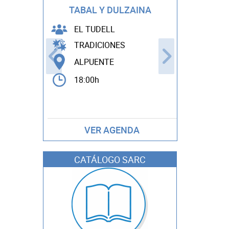
THE POWE
TABAL Y DULZAINA
EDDY 
EL TUDELL
TRADICIONES
ARTES
ALPUENTE
ANDIL
18:00h
22:00h
VER AGENDA
CATÁLOGO SARC