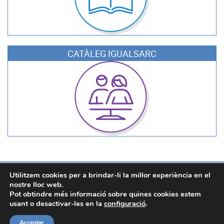
CATÀLEG IGUALSARC
SARC, Servei d'Assistència i Recursos Culturals. Àrea de Cultura.
Utilitzem cookies per a brindar-li la millor experiència en el
Diputació de València
nostre lloc web.
Carrer Corona, 36 - 46003 València
Pot obtindre més informació sobre quines cookies estem
Edifici Centre Cultural La Beneficència, 2ª planta.
usant o desactivar-les en la
configuració
.
96 388 25 25
-
sarc@dival.es
Política de privacitat
-
Avís legal
-
Accessibilitat
Acceptar