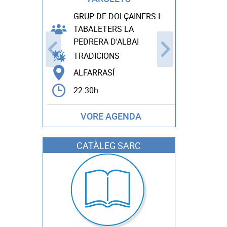
GRUP DE DOLÇAINERS I
Mª CA
TABALETERS LA
CANDE
PEDRERA D'ALBAI
TALLE
TRADICIONS
BICOR
ALFARRASÍ
11:00h
22:30h
VORE AGENDA
CATÀLEG SARC