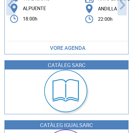
ALPUENTE
ANDILLA
18:00h
22:00h
VORE AGENDA
CATÀLEG SARC
CATÀLEG IGUALSARC