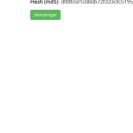
Hash (md5):
df8fb501c0b0b72f333cfc5195
Descarregar