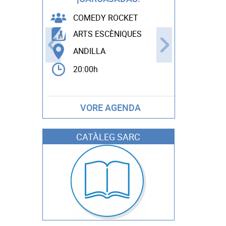
COMEDY ROCKET
ESPEC
ARTS ESCÈNIQUES
FESTES
ANDILLA
ANTEL
20:00h
00:00h
VORE AGENDA
CATÀLEG SARC