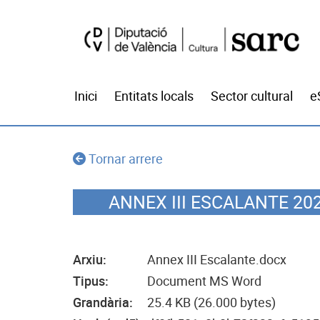
Inici
Entitats locals
Sector cultural
e
Tornar arrere
ANNEX III ESCALANTE 20
Arxiu:
Annex III Escalante.docx
Tipus:
Document MS Word
Grandària:
25.4 KB (26.000 bytes)