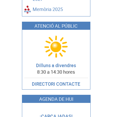
Memòria 2025
ATENCIÓ AL PÚBLIC
Dilluns a divendres
8:30 a 14:30 hores
DIRECTORI CONTACTE
AGENDA DE HUI
DISCO-M
¡CARCAJADAS!