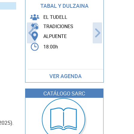
THE POWE
TABAL Y DULZAINA
EDDY 
EL TUDELL
TRADICIONES
ARTES
ALPUENTE
ANDIL
18:00h
22:00h
VER AGENDA
CATÁLOGO SARC
2025).