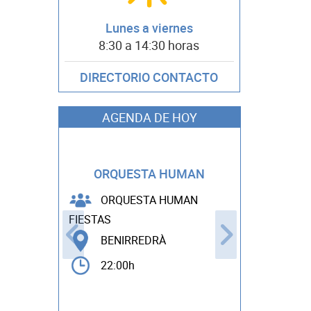
Lunes a viernes
8:30 a 14:30 horas
DIRECTORIO CONTACTO
AGENDA DE HOY
PARQUE E
ORQUESTA HUMAN
PI
ORQUESTA HUMAN
GESTU
ENTER
FIESTAS
FIESTAS
BENIRREDRÀ
BOLBA
22:00h
17:00h