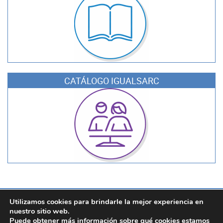
CATÁLOGO IGUALSARC
SARC, Servicio de Asistencia y Recursos Culturales. Área de Cultura.
Utilizamos cookies para brindarle la mejor experiencia en
Diputación de València
nuestro sitio web.
Calle Corona, 36 - 46003 València
Puede obtener más información sobre qué cookies estamos