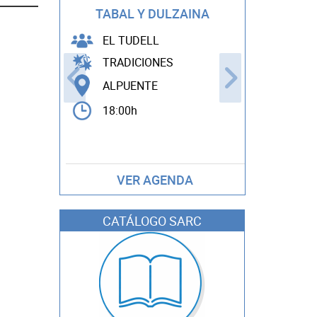
THE POWE
TABAL Y DULZAINA
EDDY 
EL TUDELL
TRADICIONES
ARTES
ALPUENTE
ANDIL
18:00h
22:00h
VER AGENDA
CATÁLOGO SARC