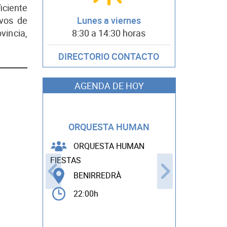
ciente
ivos de
Lunes a viernes
vincia,
8:30 a 14:30 horas
DIRECTORIO CONTACTO
AGENDA DE HOY
PARQUE E
ORQUESTA HUMAN
PI
ORQUESTA HUMAN
GESTU
ENTER
FIESTAS
FIESTAS
BENIRREDRÀ
BOLBA
22:00h
17:00h