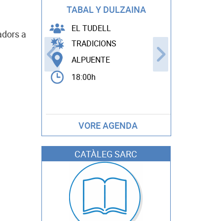
THE POWE
TABAL Y DULZAINA
EDDY 
EL TUDELL
adors a
TRADICIONS
ARTS 
ALPUENTE
ANDIL
18:00h
22:00h
VORE AGENDA
CATÀLEG SARC